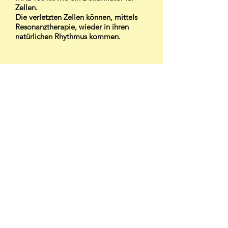
Zellen.
Die verletzten Zellen können, mittels
Resonanztherapie, wieder in ihren
natürlichen Rhythmus kommen.
SCENAR-Therapie
Mehr erfahren über SCENAR
Ihr Körper heilt sich selbst - SCENAR hilft ihm
dabei
Regulation des Immunsystems